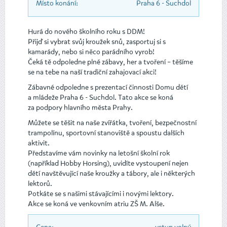
Místo konání:
Praha 6 - Suchdol
Hurá do nového školního roku s DDM!
Přijď si vybrat svůj kroužek snů, zasportuj si s
kamarády, nebo si něco parádního vyrob!
Čeká tě odpoledne plné zábavy, her a tvoření – těšíme
se na tebe na naší tradiční zahajovací akci!
Zábavné odpoledne s prezentací činnosti Domu dětí
a mládeže Praha 6 - Suchdol. Tato akce se koná
za podpory hlavního města Prahy.
Můžete se těšit na naše zvířátka, tvoření, bezpečnostní
trampolínu, sportovní stanoviště a spoustu dalších
aktivit.
Představíme vám novinky na letošní školní rok
(například Hobby Horsing), uvidíte vystoupení nejen
dětí navštěvující naše kroužky a tábory, ale i některých
lektorů.
Potkáte se s našimi stávajícími i novými lektory.
Akce se koná ve venkovním atriu ZŠ M. Alše.