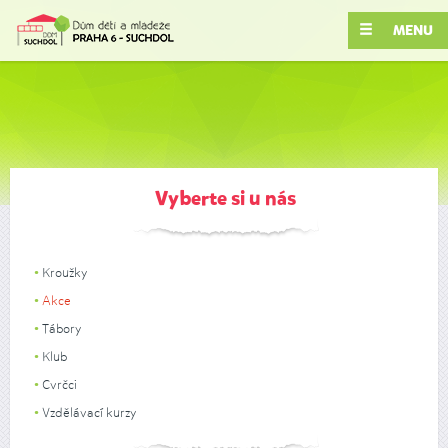
MENU
Vyberte si u nás
Kroužky
Akce
Tábory
Klub
Cvrčci
Vzdělávací kurzy