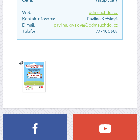
Cena:
vstup volný
Web:
ddmsuchdol.cz
Kontaktní osoba:
Pavlína Krýslová
E-mail:
pavlina.kryslova@ddmsuchdol.cz
Telefon:
777400587