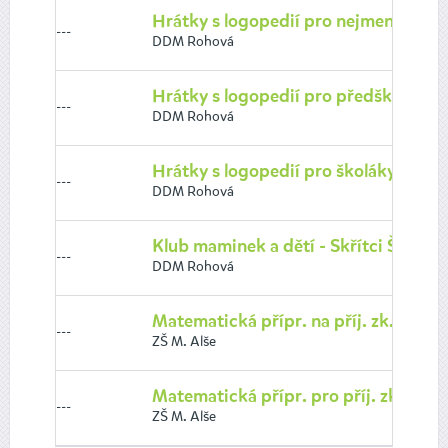
Hrátky s logopedií pro nejmenší (3-4
---
DDM Rohová
Hrátky s logopedií pro předškoláky (5
---
DDM Rohová
Hrátky s logopedií pro školáky (7-8 l
---
DDM Rohová
Klub maminek a dětí - Skřítci Šikulov
---
DDM Rohová
Matematická přípr. na příj. zk. na ví
---
ZŠ M. Alše
Matematická přípr. pro příj. zk. na S
---
ZŠ M. Alše