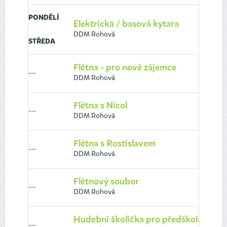
PONDĚLÍ
Elektrická / basová kytara
DDM Rohová
STŘEDA
Flétna - pro nové zájemce
---
DDM Rohová
Flétna s Nicol
---
DDM Rohová
Flétna s Rostislavem
---
DDM Rohová
Flétnový soubor
---
DDM Rohová
Hudební školička pro předškoláky
---