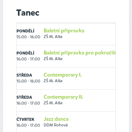
Tanec
Baletní přípravka
V
PONDĚLÍ
ZŠ M. Alše
15:00 - 16:00
6 
Baletní přípravka pro pokročilé
V
PONDĚLÍ
ZŠ M. Alše
16:00 - 17:00
7 
Contemporary I.
V
STŘEDA
ZŠ M. Alše
15:00 - 16:00
9 
Contemporary II.
V
STŘEDA
ZŠ M. Alše
16:00 - 17:00
12
Jazz dance
V
ČTVRTEK
DDM Rohová
16:00 - 17:00
10