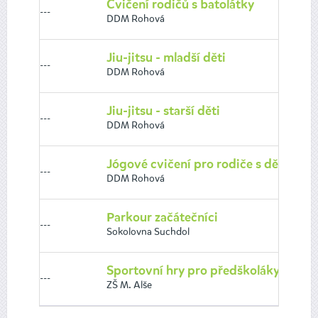
Cvičení rodičů s batolátky
---
DDM Rohová
Jiu-jitsu - mladší děti
---
DDM Rohová
Jiu-jitsu - starší děti
---
DDM Rohová
Jógové cvičení pro rodiče s dětmi
---
DDM Rohová
Parkour začátečníci
---
Sokolovna Suchdol
Sportovní hry pro předškoláky
---
ZŠ M. Alše