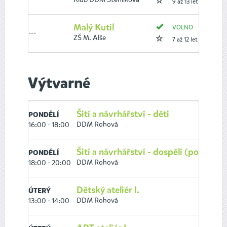
9 až 13 let
Malý Kutil
VOLNO
---
ZŠ M. Alše
7 až 12 let
Výtvarné
Šití a návrhářství - děti
PONDĚLÍ
DDM Rohová
16:00 - 18:00
Šití a návrhářství - dospělí (pokročilí
PONDĚLÍ
DDM Rohová
18:00 - 20:00
Dětský ateliér I.
ÚTERÝ
DDM Rohová
13:00 - 14:00