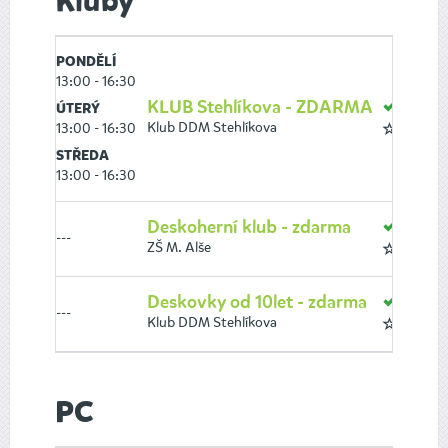
Kluby
PONDĚLÍ
13:00 - 16:30
KLUB Stehlíkova - ZDARMA
VOLN
ÚTERÝ
Klub DDM Stehlíkova
13:00 - 16:30
8 až 16
STŘEDA
13:00 - 16:30
Deskoherní klub - zdarma
VOLN
---
ZŠ M. Alše
8 až 10
Deskovky od 10let - zdarma
VOLN
---
Klub DDM Stehlíkova
10 až 1
PC