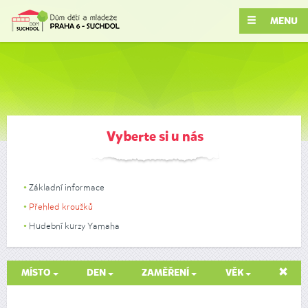
MENU
Vyberte si u nás
Základní informace
Přehled kroužků
Hudební kurzy Yamaha
MÍSTO
DEN
ZAMĚŘENÍ
VĚK