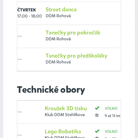
Street dance
V
ČTVRTEK
DDM Rohová
17:00 - 18:00
8 
Tanečky pro pokročilé
O
---
DDM Rohová
6 
Tanečky pro předškoláky
O
---
DDM Rohová
4 
Technické obory
Kroužek 3D tisku
VOLNO
---
Klub DDM Stehlíkova
9 až 13 let
Lego Robotika
VOLNO
---
Klub DDM Stehlíkova