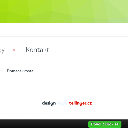
ky
Kontakt
Domeček roste
design
tellinger.cz
Povolit cookies