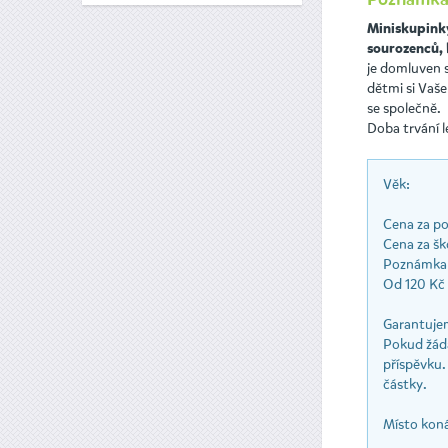
Poznámka
Miniskupinky
sourozenců, 
je domluven s
dětmi si Vaše
se společně.
Doba trvání l
Věk:
Cena za pol
Cena za ško
Poznámka 
Od 120 Kč /
Garantujem
Pokud žádá
příspěvku.
částky.
Místo koná