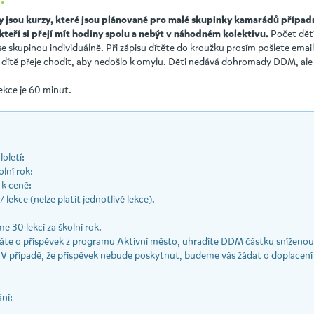
:
 jsou kurzy, které jsou plánované pro malé skupinky kamarádů případ
Počet dětí 
kteří si přejí mít hodiny spolu a nebýt v náhodném kolektivu.
e skupinou individuálně. Při zápisu dítěte do kroužku prosím pošlete email
 dítě přeje chodit, aby nedošlo k omylu. Děti nedává dohromady DDM, ale 
ekce je 60 minut.
oletí:
lní rok:
k ceně:
 lekce (nelze platit jednotlivé lekce).
e 30 lekcí za školní rok.
te o příspěvek z programu Aktivní město, uhradíte DDM částku sníženou 
 V případě, že příspěvek nebude poskytnut, budeme vás žádat o doplacení 
ní: