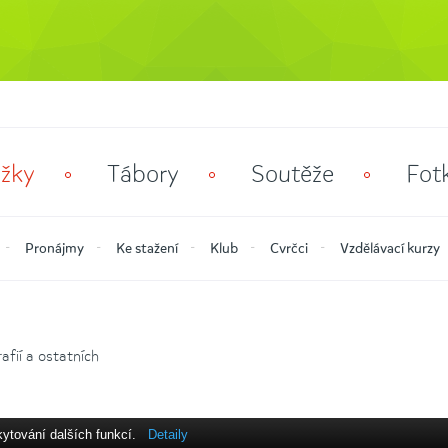
žky
Tábory
Soutěže
Fot
Pronájmy
Ke stažení
Klub
Cvrčci
Vzdělávací kurzy
fií a ostatních
kytování dalších funkcí.
Detaily