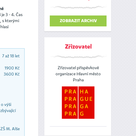
ně
je 3 - 4. Čas
, s kterými
ZOBRAZIT ARCHIV
hlasí
Zřizovatel
7 až 18 let
Zřizovatel příspěvkové
1900 Kč
organizace Hlavní město
3600 Kč
Praha
o výši
zbývající
ZŠ M. Alše