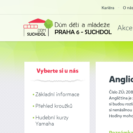
Kariéra
O ná
Akce
Vyberte si u nás
Angli
Číslo ZÚ: 208
Základní informace
Angličtina je
si budou rozš
Přehled kroužků
si nenásilnou
Hodiny mohou
Hudební kurzy
Yamaha