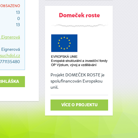
OBSAZENO
13
Domeček roste
0
13
 Eignerová
 Eignerová
uchdol.cz
771135480
Projekt DOMEČEK ROSTE je
spolufinancován Evropskou
ŘIHLÁŠKA
unií.
VÍCE O PROJEKTU