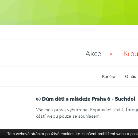
Akce
Krou
Kariéra
O nás
© Dům dětí a mládeže Praha 6 - Suchdol
Všechna práva vyhrazena. Kopírování textů, fotogra
částí webu pouze se souhlasem.
Tato webová stránka používá cookies ke zlepšení prohlížení webu a pos