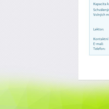
Kapacita k
Schválenýc
Volných mí
Lektor:
Kontaktní
E-mail:
Telefon: