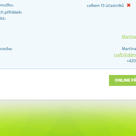
roužku:
celkem 13 účastníků
h přihlášek:
st:
Martina
 osoba:
Martina
craft@ddms
+420
ONLINE P