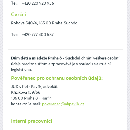
Tel:
+420 220 920 936
Cvrčci
Rohová 540/4, 165 00 Praha-Suchdol
Tel:
+420 777 400 587
chrání veškeré osobní
Dům dětí a mládeže Praha 6 - Suchdol
údaje před zneužitím a zpracovává je v souladu s aktuální
legislativou.
Pověřenec pro ochranu osobních údajů:
JUDr. Petr Pavlík, advokát
Křižíkova 159/56
186 00 Praha 8 – Karlín
kontaktní e-mail:
poverenec@akpavlik.cz
Interní pracovníci