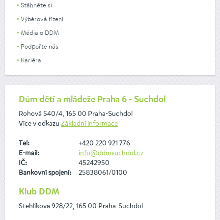
Stáhněte si
Výběrová řízení
Média o DDM
Podpořte nás
Kariéra
Dům dětí a mládeže Praha 6 - Suchdol
Rohová 540/4, 165 00 Praha-Suchdol
Více v odkazu
Základní informace
Tel:
+420 220 921 776
E-mail:
info@ddmsuchdol.cz
IČ:
45242950
Bankovní spojení:
25838061/0100
Klub DDM
Stehlíkova 928/22, 165 00 Praha-Suchdol