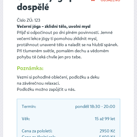
dospělé
Číslo ZÚ: 123
Večerní jóga – zklidni tělo, uvolni mysl
Přijď si odpočinout po dni plném povinností. Jemné
večerní lekce jógy ti pomohou zklidnit mysl,
protáhnout unavené tělo a naladit se na hlubší spánek.
Při tlumeném světle, pomalém dechu a vědomém
pohybu tě čeká chvíle jen pro tebe.
Poznámka:
Vezmi si pohodlné oblečení, podložku a deku
na závěrečnou relaxaci.
Podložku možno zapůjčit u nás.
Termín:
pondělí 18:30 - 20:00
Věk:
15 až 99 let
Cena za pololetí:
2950 Kč