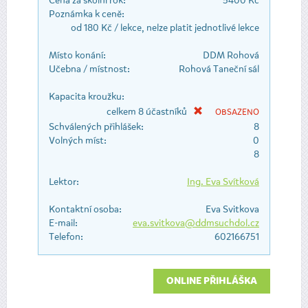
Cena za školní rok:
5400 Kč
Poznámka k ceně:
od 180 Kč / lekce, nelze platit jednotlivé lekce
Místo konání:
DDM Rohová
Učebna / místnost:
Rohová Taneční sál
Kapacita kroužku:
celkem 8 účastníků
OBSAZENO
Schválených přihlášek:
8
Volných míst:
0
8
Lektor:
Ing. Eva Svítková
Kontaktní osoba:
Eva Svitkova
E-mail:
eva.svitkova@ddmsuchdol.cz
Telefon:
602166751
ONLINE PŘIHLÁŠKA