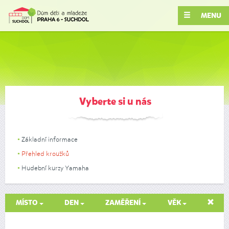
MENU
Vyberte si u nás
Základní informace
Přehled kroužků
Hudební kurzy Yamaha
MÍSTO
DEN
ZAMĚŘENÍ
VĚK