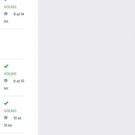
VOLNO
8 až 14
let
VOLNO
6 až 10
let
VOLNO
10 až
15 let