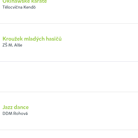
Okinawské karate
Tělocvična Kendó
Kroužek mladých hasičů
ZŠ M. Alše
Jazz dance
DDM Rohová