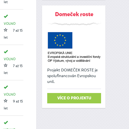
let
Domeček roste
VOLNO
7 až 15
let
VOLNO
7 až 15
Projekt DOMEČEK ROSTE je
let
spolufinancován Evropskou
unií.
VOLNO
VÍCE O PROJEKTU
9 až 15
let