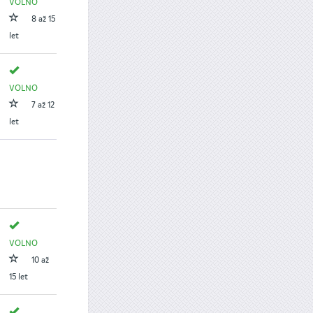
VOLNO
8 až 15
let
VOLNO
7 až 12
let
VOLNO
10 až
15 let