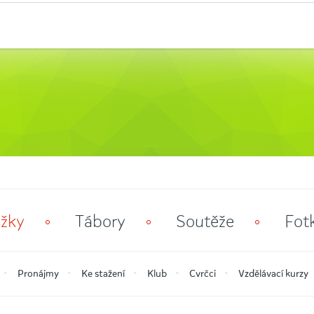
žky
Tábory
Soutěže
Fot
Pronájmy
Ke stažení
Klub
Cvrčci
Vzdělávací kurzy