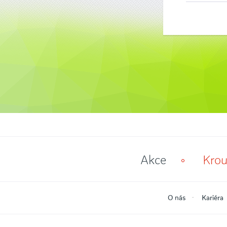
Akce
Krou
O nás
Kariéra