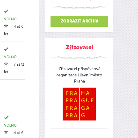
VOLNO
ZOBRAZIT ARCHIV
4 až 6
let
Zřizovatel
VOLNO
7 až 12
Zřizovatel příspěvkové
let
organizace Hlavní město
Praha
VOLNO
4 až 6