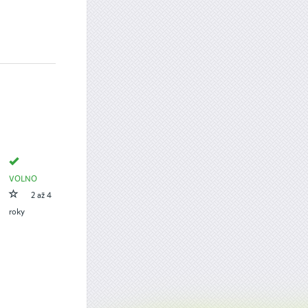
VOLNO
2 až 4
roky