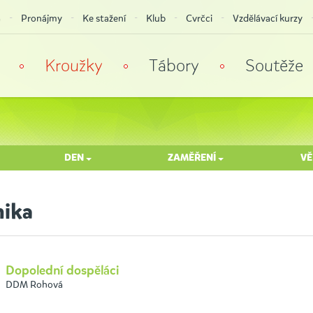
a
Pronájmy
Ke stažení
Klub
Cvrčci
Vzdělávací kurzy
Kroužky
Tábory
Soutěže
DEN
ZAMĚŘENÍ
V
ika
Dopolední dospěláci
DDM Rohová