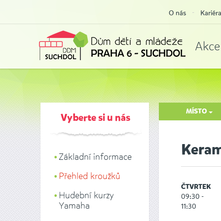
O nás
Kariér
Akce
MÍSTO
Vyberte si u nás
Keram
Základní informace
Přehled kroužků
ČTVRTEK
Hudební kurzy
09:30 -
Yamaha
11:30