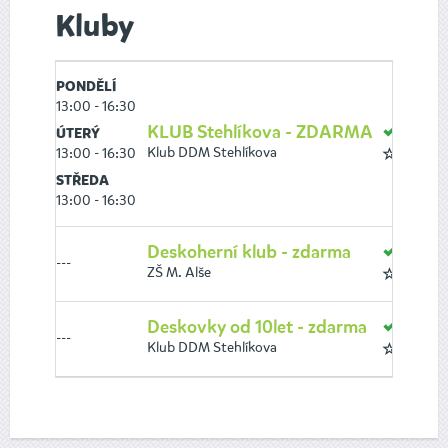
Kluby
PONDĚLÍ
13:00 - 16:30
KLUB Stehlíkova - ZDARMA
VOLN
ÚTERÝ
Klub DDM Stehlíkova
13:00 - 16:30
8 až 16
STŘEDA
13:00 - 16:30
Deskoherní klub - zdarma
VOLN
---
ZŠ M. Alše
8 až 10
Deskovky od 10let - zdarma
VOLN
---
Klub DDM Stehlíkova
10 až 1