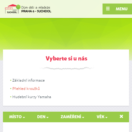
MENU
Vyberte si u nás
Základní informace
Přehled kroužků
Hudební kurzy Yamaha
MÍSTO
DEN
ZAMĚŘENÍ
VĚK