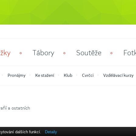
žky
Tábory
Soutěže
Fot
Pronájmy
Ke stažení
Klub
Cvrčci
Vzdělávací kurzy
fií a ostatních
kytování dalších funkcí.
Detaily