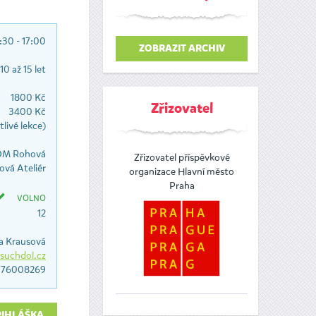
:30 - 17:00
ZOBRAZIT ARCHIV
10 až 15 let
1800 Kč
Zřizovatel
3400 Kč
tlivé lekce)
M Rohová
Zřizovatel příspěvkové
vá Ateliér
organizace Hlavní město
Praha
VOLNO
12
a Krausová
uchdol.cz
776008269
ŘIHLÁŠKA