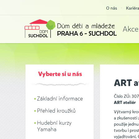
O nás
Kariér
Akce
Vyberte si u nás
ART at
Číslo ZÚ: 307
Základní informace
ART ateliér
Přehled kroužků
Výtvarný krou
a zkušenosti 
Hudební kurzy
použije jedn
Yamaha
tvorbu i pro
vyjadřování. 