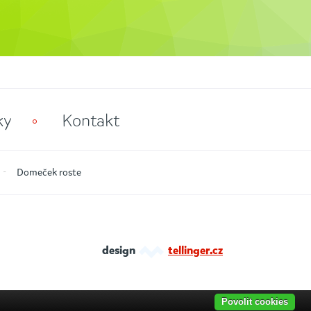
ky
Kontakt
Domeček roste
design
tellinger.cz
Povolit cookies