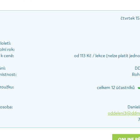
čtvrtek 15
oletí:
lní rok:
k ceně:
od 113 Kč / lekce (nelze platit jedno
ní:
DD
místnost:
Roho
roužku:
celkem 12 účastníků
 osoba:
Daniel
oddeleni3@ddms
ONLINE P