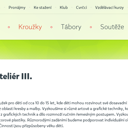
a
Pronájmy
Ke stažení
Klub
Cvrčci
Vzdělávací kurzy
Kroužky
Tábory
Soutěže
eliér III.
žek pro děti od cca 10 do 15 let, kde děti mohou rozvinout své dosavadní 
z oblasti kresby a malby. Vyzkoušíme si různé artové a grafické techniky, 
u z grafických technik a dílo rozmnoží ručním řemeslným postupem. Vyzk
storové plastiky. Různorodými zadáními budeme podporovat individuální 
Činnosti jsou přizpůsobeny věku dětí.