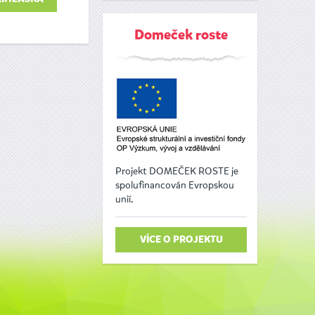
Domeček roste
Projekt DOMEČEK ROSTE je
spolufinancován Evropskou
unií.
VÍCE O PROJEKTU