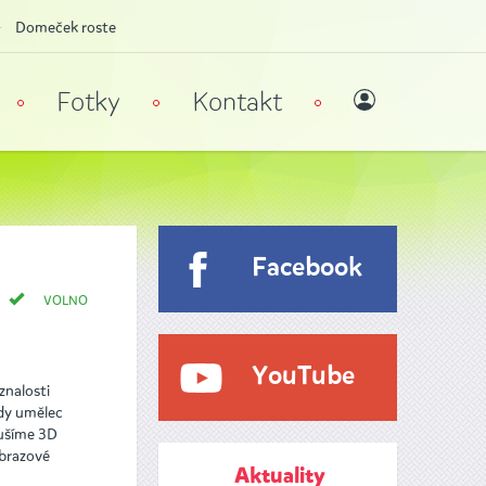
Domeček roste
Fotky
Kontakt
Facebook
VOLNO
YouTube
znalosti
kdy umělec
oušíme 3D
obrazové
Aktuality