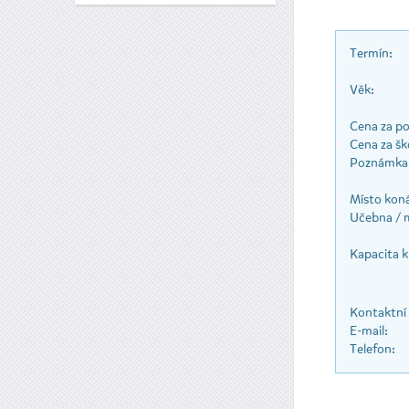
Termín:
Věk:
Cena za pol
Cena za ško
Poznámka 
Místo koná
Učebna / 
Kapacita k
Kontaktní
E-mail:
Telefon: