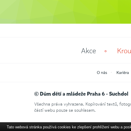
Akce
Krou
O nás
Kariéra
© Dům dětí a mládeže Praha 6 - Suchdol
Všechna práva vyhrazena. Kopírování textů, fotogra
částí webu pouze se souhlasem.
Tato webová stránka používá cookies ke zlepšení prohlížení webu a pos