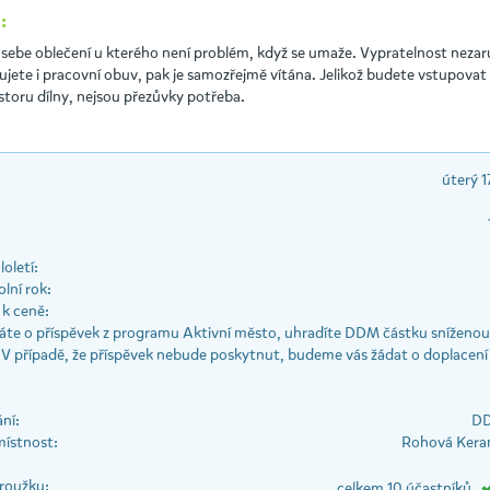
:
 sebe oblečení u kterého není problém, když se umaže. Vypratelnost neza
jete i pracovní obuv, pak je samozřejmě vítána. Jelikož budete vstupovat
toru dílny, nejsou přezůvky potřeba.
úterý 1
oletí:
lní rok:
k ceně:
te o příspěvek z programu Aktivní město, uhradíte DDM částku sníženou 
 V případě, že příspěvek nebude poskytnut, budeme vás žádat o doplacení 
ní:
DD
místnost:
Rohová Keram
roužku:
celkem 10 účastníků