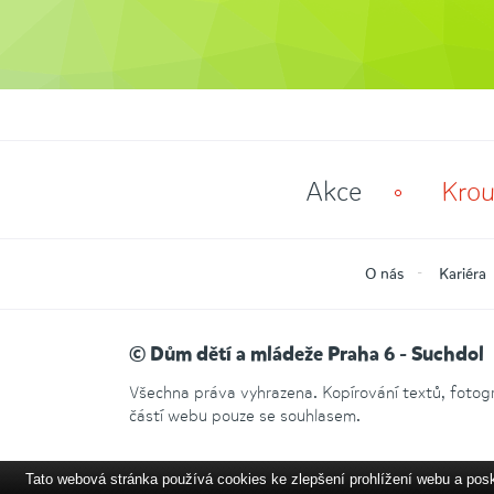
Akce
Krou
O nás
Kariéra
© Dům dětí a mládeže Praha 6 - Suchdol
Všechna práva vyhrazena. Kopírování textů, fotogra
částí webu pouze se souhlasem.
Tato webová stránka používá cookies ke zlepšení prohlížení webu a pos