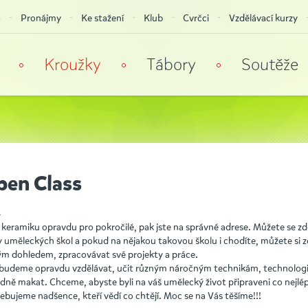
a
Pronájmy
Ke stažení
Klub
Cvrčci
Vzdělávací kurzy
Kroužky
Tábory
Soutěže
pen Class
4
e keramiku opravdu pro pokročilé, pak jste na správné adrese. Můžete se z
 uměleckých škol a pokud na nějakou takovou školu i chodíte, můžete si z
ým dohledem, zpracovávat své projekty a práce.
e budeme opravdu vzdělávat, učit různým náročným technikám, technologii
ně makat. Chceme, abyste byli na váš umělecký život připraveni co nejlép
bujeme nadšence, kteří vědí co chtějí. Moc se na Vás těšíme!!!