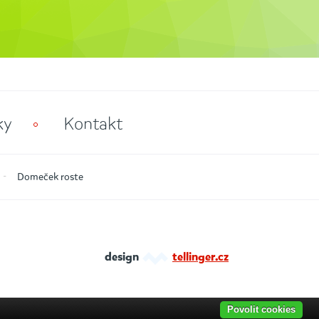
ky
Kontakt
Domeček roste
design
tellinger.cz
Povolit cookies