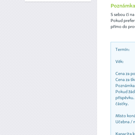
Poznámka
S sebou či na
Pokud preferu
přímo do pros
Termín:
Věk:
Cena za pol
Cena za ško
Poznámka 
Pokud žádá
příspěvku.
částky.
Místo koná
Učebna / 
Kapacita k