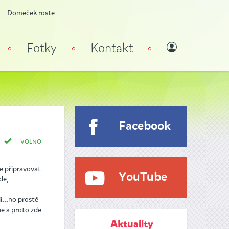
Domeček roste
Fotky
Kontakt
Facebook
VOLNO
de připravovat
YouTube
de,
...no prostě
e a proto zde
Aktuality