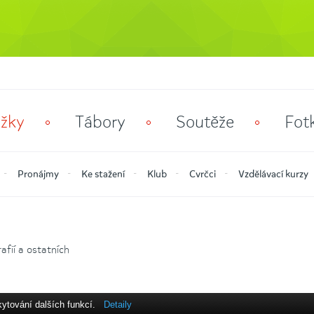
žky
Tábory
Soutěže
Fot
Pronájmy
Ke stažení
Klub
Cvrčci
Vzdělávací kurzy
fií a ostatních
kytování dalších funkcí.
Detaily