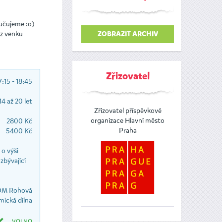
ručujeme :o)
 z venku
ZOBRAZIT ARCHIV
Zřizovatel
7:15 - 18:45
14 až 20 let
Zřizovatel příspěvkové
organizace Hlavní město
2800 Kč
Praha
5400 Kč
o výši
zbývající
M Rohová
ická dílna
VOLNO