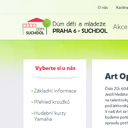
O nás
Kariér
Akce
Vyberte si u nás
Art O
Číslo ZÚ: 60
Základní informace
Jestli hledát
na talentovky
Přehled kroužků
pod lektorsk
V naší Art s
Hudební kurzy
budeme pořád
Yamaha
opravdu potře