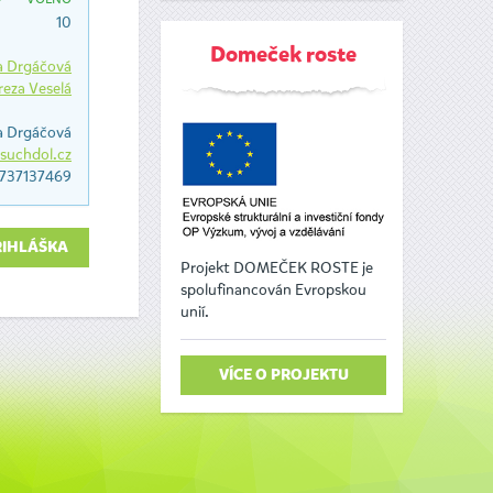
10
Domeček roste
a Drgáčová
reza Veselá
a Drgáčová
uchdol.cz
737137469
ŘIHLÁŠKA
Projekt DOMEČEK ROSTE je
spolufinancován Evropskou
unií.
VÍCE O PROJEKTU