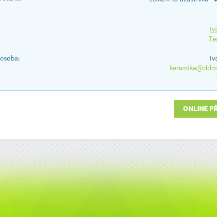
Iv
Te
 osoba:
Iv
keramika@ddms
ONLINE P