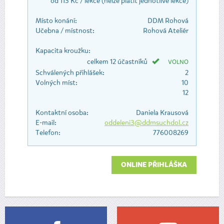
od 113 Kč / lekce (nelze platit jednotlivé lekce)
Místo konání:
DDM Rohová
Učebna / místnost:
Rohová Ateliér
Kapacita kroužku:
celkem 12 účastníků
VOLNO
Schválených přihlášek:
2
Volných míst:
10
12
Kontaktní osoba:
Daniela Krausová
E-mail:
oddeleni3@ddmsuchdol.cz
Telefon:
776008269
ONLINE PŘIHLÁŠKA