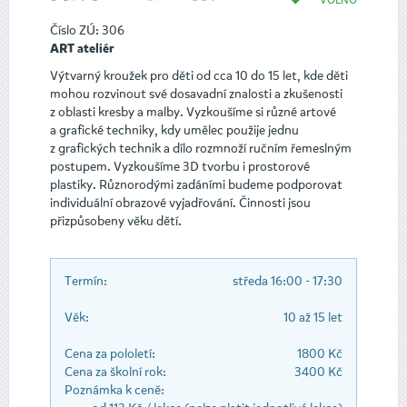
Číslo ZÚ: 306
ART ateliér
Výtvarný kroužek pro děti od cca 10 do 15 let, kde děti
mohou rozvinout své dosavadní znalosti a zkušenosti
z oblasti kresby a malby. Vyzkoušíme si různé artové
a grafické techniky, kdy umělec použije jednu
z grafických technik a dílo rozmnoží ručním řemeslným
postupem. Vyzkoušíme 3D tvorbu i prostorové
plastiky. Různorodými zadáními budeme podporovat
individuální obrazové vyjadřování. Činnosti jsou
přizpůsobeny věku dětí.
Termín:
středa 16:00 - 17:30
Věk:
10 až 15 let
Cena za pololetí:
1800 Kč
Cena za školní rok:
3400 Kč
Poznámka k ceně: