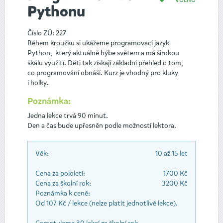
Pythonu
Číslo ZÚ: 227
Během kroužku si ukážeme programovací jazyk
Python, který aktuálně hýbe světem a má širokou
škálu využití. Děti tak získají základní přehled o tom,
co programování obnáší. Kurz je vhodný pro kluky
i holky.
Poznámka:
Jedna lekce trvá 90 minut.
Den a čas bude upřesněn podle možností lektora.
Věk:
10 až 15 let
Cena za pololetí:
1700 Kč
Cena za školní rok:
3200 Kč
Poznámka k ceně:
Od 107 Kč / lekce (nelze platit jednotlivé lekce).