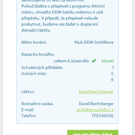
Garantujeme 30 lekcí za školní rok.
Pokud žádáte o příspěvek z programu Aktivní
město, uhradíte DDM částku sníženou o výši
příspěvku. V případě, že příspěvek nebude
poskytnut, budeme vás žádat o doplacení
zbývající částky.
Místo konání:
Klub DDM Stehlíkova
Kapacita kroužku:
celkem 6 účastníků
VOLNO
Schválených přihlášek:
1
Volných míst:
5
6
Lektor:
David Rechtberger
Kontaktní osoba:
David Rechtberger
E-mail:
pc@ddmsuchdol.cz
Telefon:
770336030