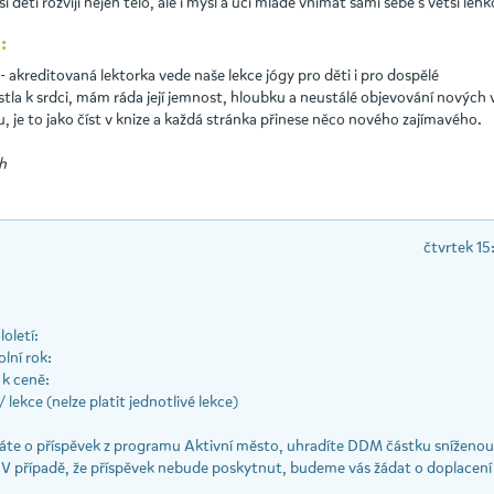
í děti rozvíjí nejen tělo, ale i mysl a učí mladé vnímat sami sebe s větší lehk
:
- akreditovaná lektorka vede naše lekce jógy pro děti i pro dospělé
stla k srdci, mám ráda její jemnost, hloubku a neustálé objevování nových 
u, je to jako číst v knize a každá stránka přinese něco nového zajímavého.
h
čtvrtek 15
oletí:
lní rok:
k ceně:
 lekce (nelze platit jednotlivé lekce)
te o příspěvek z programu Aktivní město, uhradíte DDM částku sníženou 
 V případě, že příspěvek nebude poskytnut, budeme vás žádat o doplacení 