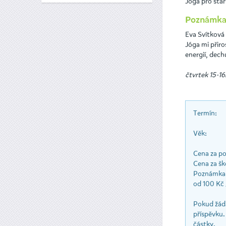
Jóga pro starš
Poznámka
Eva Svítková 
Jóga mi přiro
energií, dech
čtvrtek 15-16
Termín:
Věk:
Cena za pol
Cena za ško
Poznámka 
od 100 Kč /
Pokud žádá
příspěvku.
částky.