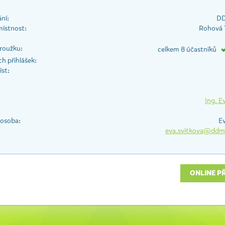
ní:
DD
místnost:
Rohová T
roužku:
celkem 8 účastníků
h přihlášek:
st:
Ing. E
 osoba:
Ev
eva.svitkova@ddm
ONLINE P