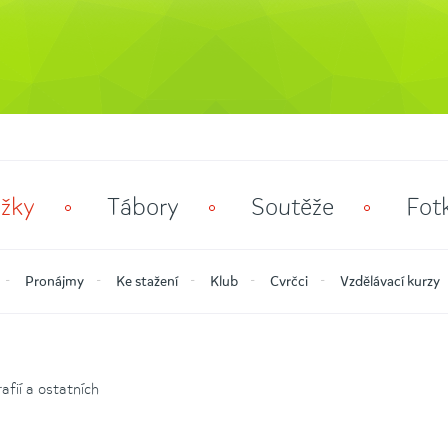
žky
Tábory
Soutěže
Fot
Pronájmy
Ke stažení
Klub
Cvrčci
Vzdělávací kurzy
fií a ostatních