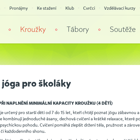
a
Pronájmy
Ke stažení
Klub
Cvrčci
Vzdělávací kurzy
Kroužky
Tábory
Soutěže
 jóga pro školáky
ŘI NAPLNĚNÍ MINIMÁLNÍ KAPACITY KROUŽKU (4 DĚTÍ)
je určený pro starší děti od 7 do 15 let, kteří chtějí poznat jógu zábavnou
e kombinují jednoduché ásany, dechová cvičení a krátké relaxace, které p
i psychickou pohodu. Cvičení pomáhá zlepšit držení těla, pružnost a záro
y či každodenního shonu.