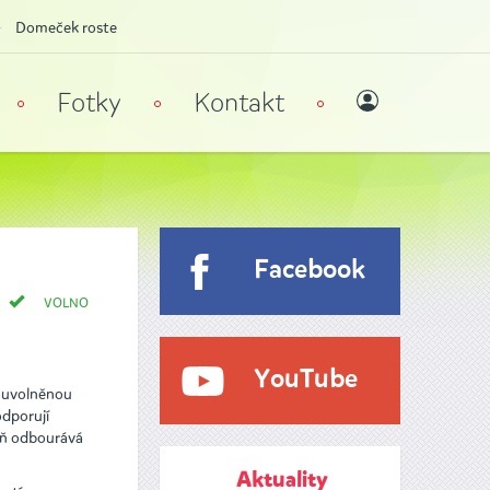
Domeček roste
Fotky
Kontakt
Facebook
VOLNO
YouTube
 a uvolněnou
odporují
veň odbourává
Aktuality