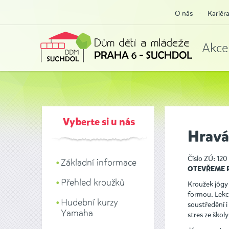
O nás
Kariér
Akce
Vyberte si u nás
Hravá
Číslo ZÚ: 120
Základní informace
OTEVŘEME P
Přehled kroužků
Kroužek jógy 
formou. Lekc
Hudební kurzy
soustředění 
Yamaha
stres ze škol