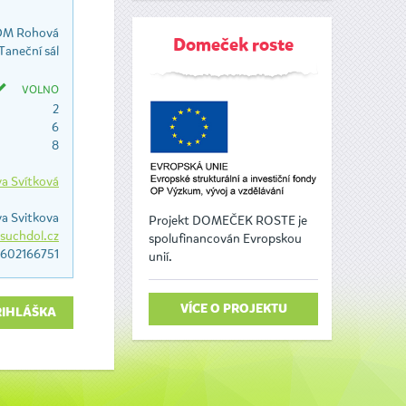
M Rohová
Domeček roste
aneční sál
VOLNO
2
6
8
va Svítková
a Svitkova
Projekt DOMEČEK ROSTE je
suchdol.cz
spolufinancován Evropskou
602166751
unií.
VÍCE O PROJEKTU
ŘIHLÁŠKA