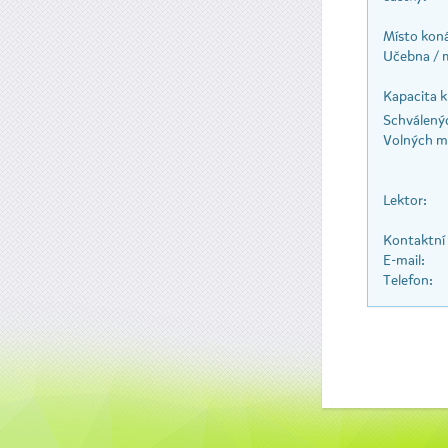
Místo koná
Učebna / 
Kapacita k
Schválenýc
Volných mí
Lektor:
Kontaktní
E-mail:
Telefon: