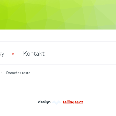
ky
Kontakt
Domeček roste
design
tellinger.cz