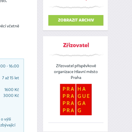
ostí.
ZOBRAZIT ARCHIV
věcí včetně
Zřizovatel
Zřizovatel příspěvkové
:00 - 16:00
organizace Hlavní město
Praha
7 až 15 let
1600 Kč
3000 Kč
o výši
zbývající