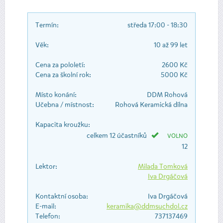
Termín:
středa 17:00 - 18:30
Věk:
10 až 99 let
Cena za pololetí:
2600 Kč
Cena za školní rok:
5000 Kč
Místo konání:
DDM Rohová
Učebna / místnost:
Rohová Keramická dílna
Kapacita kroužku:
celkem 12 účastníků
VOLNO
12
Lektor:
Milada Tomková
Iva Drgáčová
Kontaktní osoba:
Iva Drgáčová
E-mail:
keramika@ddmsuchdol.cz
Telefon:
737137469