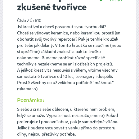
zkušené tvořivce
Číslo ZÚ: 610
Jsi kreativní a chceš posunout svou tvorbu dál?
Chceš se věnovat keramice, nebo keramikou prostě jen
obohatit svůj tvořivý repertoár? Pak je tenhle kroužek
pro tebe jak dělaný. V tomto kroužku se naučíme (nebo
si oprášíme) základní znalosti a pak to trošku
nakopneme. Budeme probírat různé specifické
techniky a nezalekneme se ani složitějších projektů.
A jelikož kreativita nesouvisí s věkem, vítáme všechny
samostatné tvořivce od 10 let, teenagery i dospělé.
Prostě všechny co už zvládnou pořádně "máknout"
rukama :o)
Poznámka:
S sebou či na sebe oblečení, u kterého není problém,
když se umaže. Vypratelnost nezaručujeme :o) Pokud
preferujete i pracovní obuv, pak je samozřejmě vítána.
Jelikož budete vstupovat z venku přímo do prostoru
dílny, nejsou přezůvky potřeba.