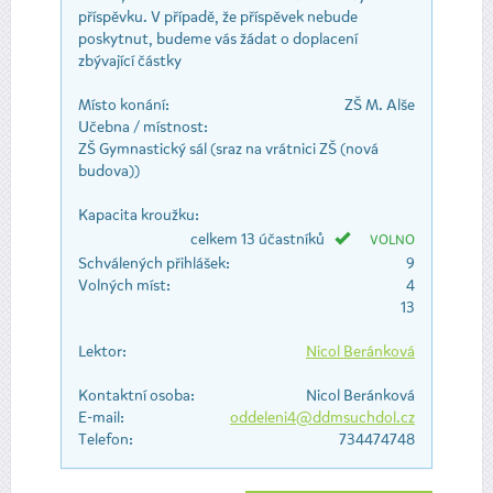
příspěvku. V případě, že příspěvek nebude
poskytnut, budeme vás žádat o doplacení
zbývající částky
Místo konání:
ZŠ M. Alše
Učebna / místnost:
ZŠ Gymnastický sál (sraz na vrátnici ZŠ (nová
budova))
Kapacita kroužku:
celkem 13 účastníků
VOLNO
Schválených přihlášek:
9
Volných míst:
4
13
Lektor:
Nicol Beránková
Kontaktní osoba:
Nicol Beránková
E-mail:
oddeleni4@ddmsuchdol.cz
Telefon:
734474748