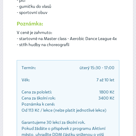
- pití
- gumičku do vlasů
- sportovní obuv
Poznámka:
V ceně je zahrnuto:
- startovné na Master class - Aerobic Dance League 4x
- střih hudby na choreografii
Termín:
úterý 15:30 - 17:00
Věk:
7 až 10 let
Cena za pololetí:
1800 Kč
Cena za školní rok:
3400 Kč
Poznámka k ceně:
Od 113 Kč / lekce (nelze platit jednotlivé lekce)
Garantujeme 30 lekcí za školní rok.
Pokud žádáte o příspěvek z programu Aktivní
město, uhradíte DDM částku sníženou o výši