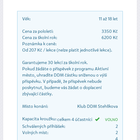
Věk:
11 až 18 let
Cena za pololetí:
3350 Kč
Cena za školní rok:
6200 Kč
Poznámka k ceně:
Od 207 Kč / lekce (nelze platit jednotlivé lekce).
Garantujeme 30 lekcí za školní rok.
Pokud žádáte o příspěvek z programu Aktivní
město, uhradíte DDM částku sníženou o výši
příspěvku. V případě, že příspěvek nebude
poskytnut, budeme vás žádat o doplacení
zbývající částky.
Místo konání:
Klub DDM Stehlíkova
Kapacita kroužku:
celkem 4 účastníci
VOLNO
Schválených přihlášek:
2
Volných míst:
2
4