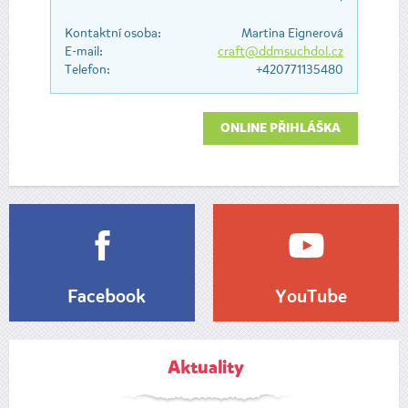
Kontaktní osoba:
Martina Eignerová
E-mail:
craft@ddmsuchdol.cz
Telefon:
+420771135480
ONLINE PŘIHLÁŠKA
Facebook
YouTube
Aktuality