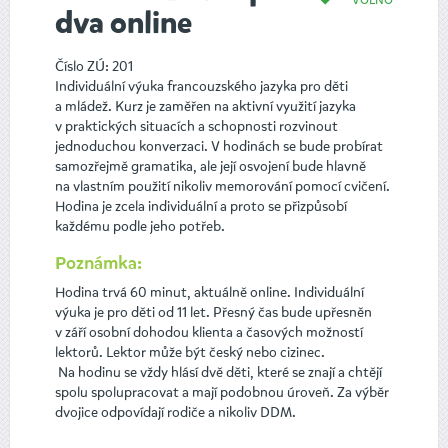
dva online
Číslo ZÚ: 201
Individuální výuka francouzského jazyka pro děti
a mládež. Kurz je zaměřen na aktivní využití jazyka
v praktických situacích a schopnosti rozvinout
jednoduchou konverzaci. V hodinách se bude probírat
samozřejmě gramatika, ale její osvojení bude hlavně
na vlastním použití nikoliv memorování pomocí cvičení.
Hodina je zcela individuální a proto se přizpůsobí
každému podle jeho potřeb.
Poznámka:
Hodina trvá 60 minut, aktuálně online. Individuální
výuka je pro děti od 11 let. Přesný čas bude upřesněn
v září osobní dohodou klienta a časových možností
lektorů. Lektor může být český nebo cizinec.
Na hodinu se vždy hlásí dvě děti, které se znají a chtějí
spolu spolupracovat a mají podobnou úroveň. Za výběr
dvojice odpovídají rodiče a nikoliv DDM.