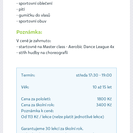
- sportovní oblečení
- pití
- gumičku do vlasů
- sportovní obuv
Poznámka:
V ceně je zahrnuto:
- startovné na Master class - Aerobic Dance League 4x
- střih hudby na choreografii
Termín:
středa 17:30 - 19:00
Věk:
10 až 15 let
Cena za pololetí:
1800 Kč
Cena za školní rok:
3400 Kč
Poznámka k ceně:
Od 113 Kč / lekce (nelze platit jednotlivé lekce)
Garantujeme 30 lekcí za školní rok.