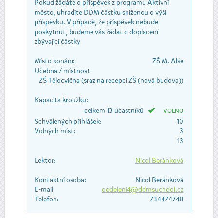
Pokud žádáte o příspěvek z programu Aktivní
město, uhradíte DDM částku sníženou o výši
příspěvku. V případě, že příspěvek nebude
poskytnut, budeme vás žádat o doplacení
zbývající částky
Místo konání:
ZŠ M. Alše
Učebna / místnost:
ZŠ Tělocvična (sraz na recepci ZŠ (nová budova))
Kapacita kroužku:
celkem 13 účastníků
VOLNO
Schválených přihlášek:
10
Volných míst:
3
13
Lektor:
Nicol Beránková
Kontaktní osoba:
Nicol Beránková
E-mail:
oddeleni4@ddmsuchdol.cz
Telefon:
734474748