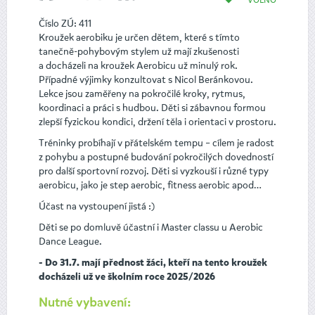
Číslo ZÚ: 411
Kroužek aerobiku je určen dětem, které s tímto
tanečně-pohybovým stylem už mají zkušenosti
a docházeli na kroužek Aerobicu už minulý rok.
Případné výjimky konzultovat s Nicol Beránkovou.
Lekce jsou zaměřeny na pokročilé kroky, rytmus,
koordinaci a práci s hudbou. Děti si zábavnou formou
zlepší fyzickou kondici, držení těla i orientaci v prostoru.
Tréninky probíhají v přátelském tempu – cílem je radost
z pohybu a postupné budování pokročilých dovedností
pro další sportovní rozvoj. Děti si vyzkouší i různé typy
aerobicu, jako je step aerobic, fitness aerobic apod…
Účast na vystoupení jistá :)
Děti se po domluvě účastní i Master classu u Aerobic
Dance League.
- Do 31.7. mají přednost žáci, kteří na tento kroužek
docházeli už ve školním roce 2025/2026
Nutné vybavení: