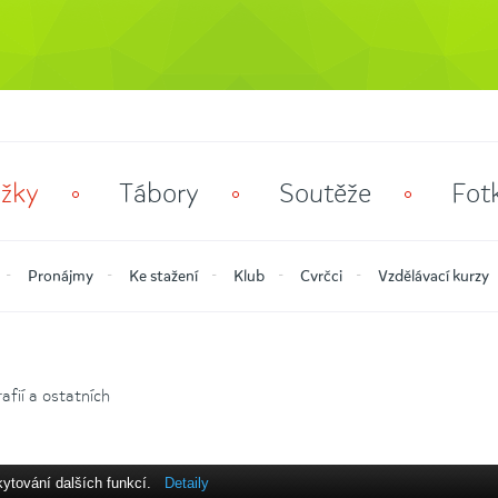
žky
Tábory
Soutěže
Fot
Pronájmy
Ke stažení
Klub
Cvrčci
Vzdělávací kurzy
fií a ostatních
kytování dalších funkcí.
Detaily