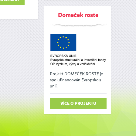
Domeček roste
Projekt DOMEČEK ROSTE je
spolufinancován Evropskou
unií.
VÍCE O PROJEKTU