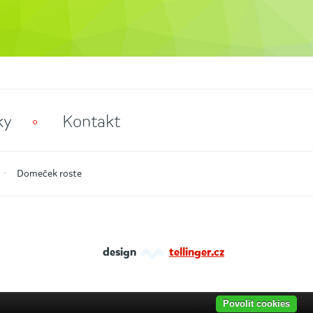
ky
Kontakt
Domeček roste
design
tellinger.cz
Povolit cookies