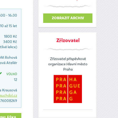
:00 - 16:30
ZOBRAZIT ARCHIV
10 až 15 let
1800 Kč
Zřizovatel
3400 Kč
tlivé lekce)
M Rohová
Zřizovatel příspěvkové
vá Ateliér
organizace Hlavní město
Praha
VOLNO
12
a Krausová
uchdol.cz
776008269
ŘIHLÁŠKA