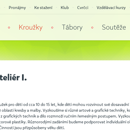
a
Pronájmy
Ke stažení
Klub
Cvrčci
Vzdělávací kurzy
Kroužky
Tábory
Soutěže
eliér I.
5
žek pro děti od cca 10 do 15 let, kde děti mohou rozvinout své dosavadní 
z oblasti kresby a malby. Vyzkoušíme si různé artové a grafické techniky, 
u z grafických technik a dílo rozmnoží ručním řemeslným postupem. Vyzk
storové plastiky. Různorodými zadáními budeme podporovat individuální 
Činnosti jsou přizpůsobeny věku dětí.