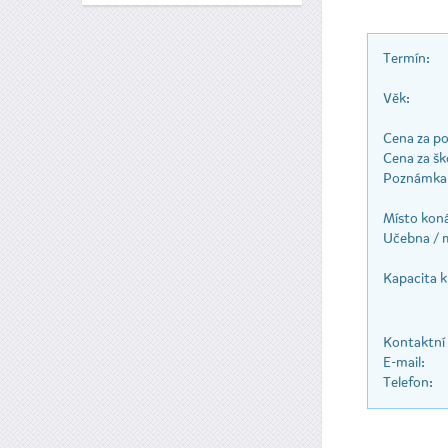
Termín:
Věk:
Cena za pol
Cena za ško
Poznámka 
Místo koná
Učebna / 
Kapacita k
Kontaktní
E-mail:
Telefon: