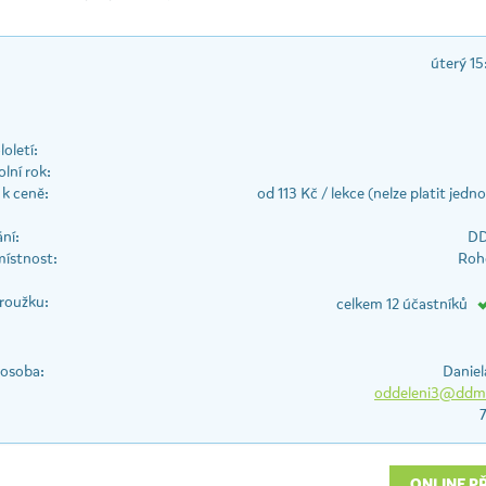
úterý 15
oletí:
lní rok:
k ceně:
od 113 Kč / lekce (nelze platit jedno
ní:
DD
místnost:
Roho
roužku:
celkem 12 účastníků
 osoba:
Daniel
oddeleni3@ddms
ONLINE P