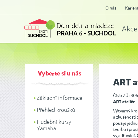
O nás
Kariér
Akce
Vyberte si u nás
ART at
Číslo ZÚ: 30
Základní informace
ART ateliér
Přehled kroužků
Výtvarný krou
a zkušenosti 
Hudební kurzy
použije jedn
Yamaha
tvorbu i pro
vyjadřování. 