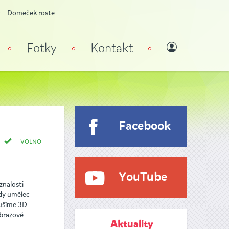
Domeček roste
Fotky
Kontakt
Facebook
VOLNO
YouTube
znalosti
kdy umělec
oušíme 3D
obrazové
Aktuality