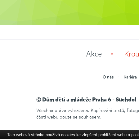
Akce
Krou
O nás
Kariéra
© Dům dětí a mládeže Praha 6 - Suchdol
Všechna práva vyhrazena. Kopírování textů, fotogra
částí webu pouze se souhlasem.
Tato webová stránka používá cookies ke zlepšení prohlížení webu a pos