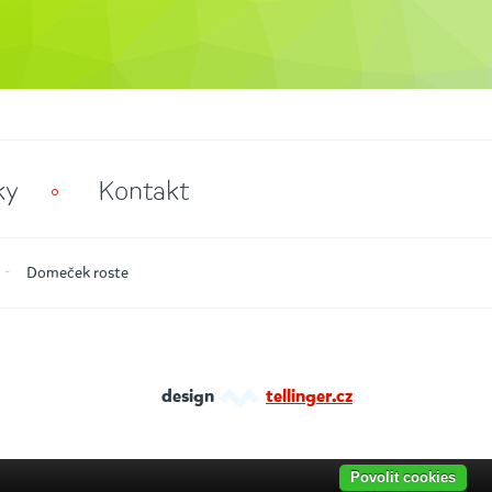
ky
Kontakt
Domeček roste
design
tellinger.cz
Povolit cookies