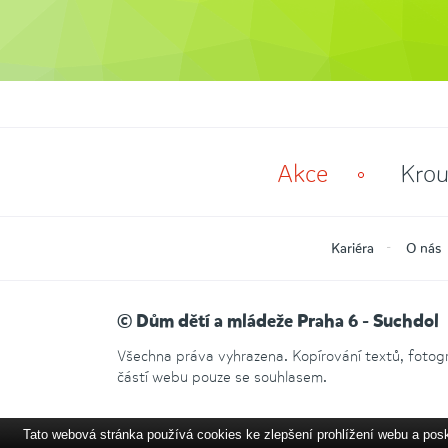
Akce
Krou
Kariéra
O nás
© Dům dětí a mládeže Praha 6 - Suchdol
Všechna práva vyhrazena. Kopírování textů, fotogra
částí webu pouze se souhlasem.
Tato webová stránka používá cookies ke zlepšení prohlížení webu a pos