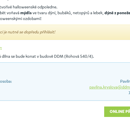
i tvořivé halloweenské odpoledne.
bět voňavá
ve tvaru dýní, bubáků, netopýrů a lebek,
mýdla
dýně z ponož
lloweenskými ozdobami!
ci je nutné se dopředu přihlásit!
:
 dílna se bude konat v budově DDM (Rohová 540/4).
 osoba:
Pavlí
pavlina.kryslova@ddm
ONLINE P