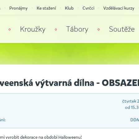
s
Pronájmy
Ke stažení
Klub
Cvrčci
Vzdělávací kurzy
Kroužky
Tábory
Soutěže
weenská výtvarná dílna - OBSAZ
čtvrtek 
od 15.
ní:
DDM
námi vyrobit dekorace na období Halloweenu!