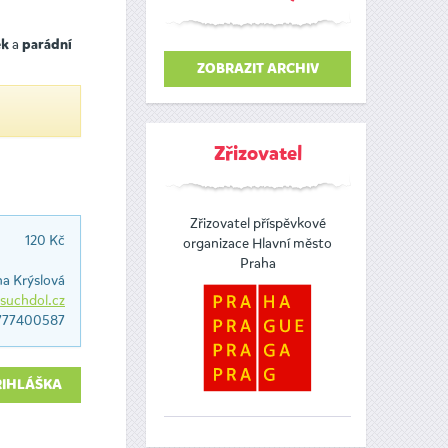
a
ek
parádní
ZOBRAZIT ARCHIV
Zřizovatel
Zřizovatel příspěvkové
120 Kč
organizace Hlavní město
Praha
na Krýslová
suchdol.cz
777400587
ŘIHLÁŠKA