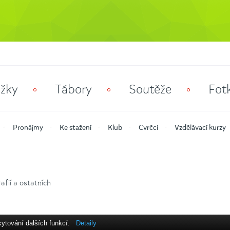
žky
Tábory
Soutěže
Fot
Pronájmy
Ke stažení
Klub
Cvrčci
Vzdělávací kurzy
fií a ostatních
kytování dalších funkcí.
Detaily