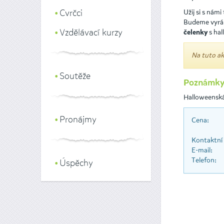
Cvrčci
Užij si s nám
Budeme vyrá
Vzdělávací kurzy
s ha
čelenky
Na tuto ak
Soutěže
Poznámky
Halloweenská
Pronájmy
Cena:
Kontaktní
E-mail:
Telefon:
Úspěchy