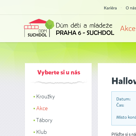
Kariéra
O ná
Akce
Vyberte si u nás
Hallo
Kroužky
Datum:
Čas:
Akce
Místo koná
Tábory
Klub
Přijďte si s 