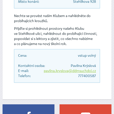
Místo konání:
Stehlíkova 928
Nechte se provést naším Klubem a nahlédněte do
probíhajících kroužků.
Přijďte si prohlédnout prostory našeho Klubu
ve Stehlíkově ulici, nahlédnout do probíhající činnosti,
popovídat si s lektory a zjistit, co všechno nabízíme
a co plánujeme na nový školní rok.
Cena:
vstup volný
Kontaktní osoba:
Pavlína Krýslová
E-mail:
pavlina.kryslova@ddmsuchdol.cz
Telefon:
777400587