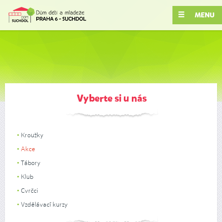
MENU
Vyberte si u nás
Kroužky
Akce
Tábory
Klub
Cvrčci
Vzdělávací kurzy