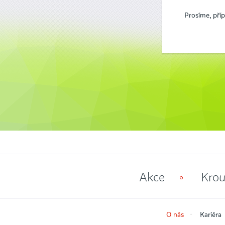
Prosíme, pří
Akce
Krou
O nás
Kariéra