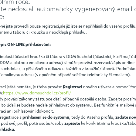
olním roce.
te nedostali automaticky vygenerovaný email o 
e:
jste provedli pouze registraci,ale již jste se nepřihlásili do vašeho profilu,
nému táboru či kroužku a neodklepli přihlášku.
pis ON-LINE přihlašování:
minulosti účastnil kroužku či tábora v DDM Suchdol (účastníci, kteří mají ú
 DDM a platnou emailovou adresu) si může provést rezervaci/zápis on-line
chdol.cz, u příslušného odkazu u každého z kroužků/táborů. Podmínkou
í emailovou adresu (v opačném případě sdělíme telefonicky či emailem).
aci ještě nemáte, je třeba provést
nového uživatele pomocí fo
Registraci
M:
https://www.ddmsuchdol.cz/profil/
dy provádí zákonný zástupce dětí, případně dospělá osoba. Zadejte prosím 
mito údaji se budete nadále přihlašovat do systému. Bez funkční e-mailové 
aci ani přihlašování dokončit.
registrace a
, tedy do Vašeho profilu,
přihlášení se do systému
zadáte no
 pod svůj profil, poté osobu/osoby
ke konkrétnímu kroužku/táb
zapíšete
.
řihlášku