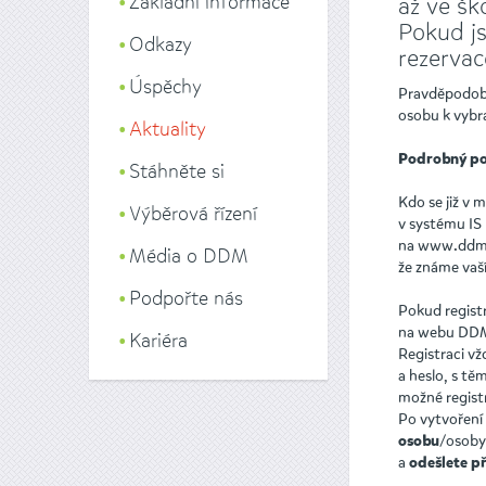
Základní informace
až ve šk
Pokud js
Odkazy
rezervac
Úspěchy
Pravděpodobně 
osobu k vybra
Aktuality
Podrobný po
Stáhněte si
Kdo se již v 
Výběrová řízení
v systému IS
na www.ddmsu
Média o DDM
že známe vaš
Podpořte nás
Pokud registr
na webu DD
Kariéra
Registraci vž
a heslo, s tě
možné registr
Po vytvoření 
/osoby
osobu
a
odešlete p