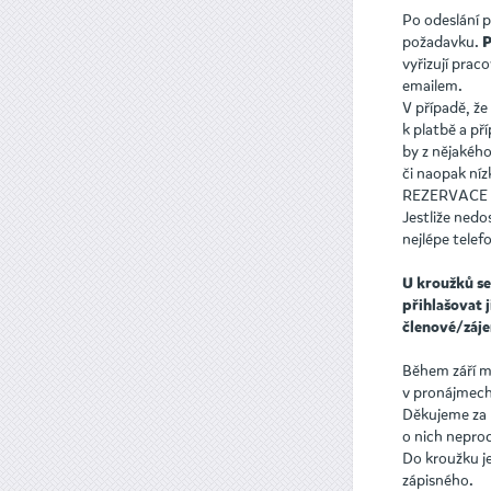
Po odeslání 
požadavku.
P
vyřizují pra
emailem.
V případě, že
k platbě a př
by z nějakéh
či naopak ní
REZERVACE 
Jestliže ned
nejlépe telef
U kroužků se
přihlašovat j
členové/záje
Během září m
v pronájmech 
Děkujeme za 
o nich nepro
Do kroužku j
zápisného.