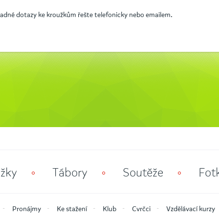
padné dotazy ke kroužkům řešte telefonicky nebo emailem.
žky
Tábory
Soutěže
Fot
Pronájmy
Ke stažení
Klub
Cvrčci
Vzdělávací kurzy