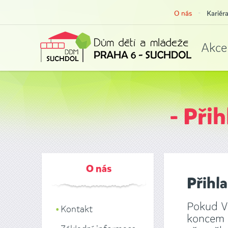
O nás
Kariér
Akce
- Při
O nás
Přihl
Pokud Vá
Kontakt
koncem s