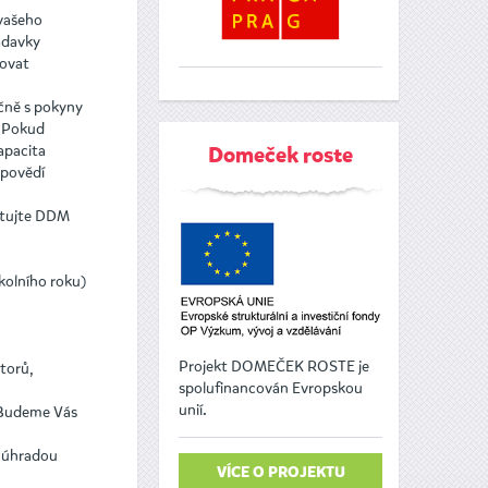
 vašeho
adavky
movat
ečně s pokyny
. Pokud
apacita
Domeček roste
dpovědí
aktujte DDM
školního roku)
Projekt DOMEČEK ROSTE je
torů,
spolufinancován Evropskou
unií.
 Budeme Vás
u úhradou
VÍCE O PROJEKTU