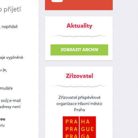
přijetí
Aktuality
 nepřidali
ZOBRAZIT ARCHIV
daje vyplněné
 je,
Zřizovatel
rmuláře
Zřizovatel příspěvkové
svůj e-mail
organizace Hlavní město
adresy není
Praha
vou
oru