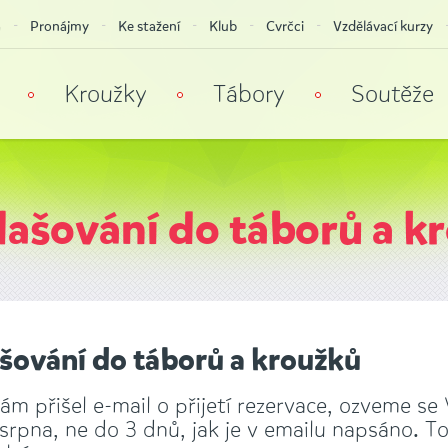
a
Pronájmy
Ke stažení
Klub
Cvrčci
Vzdělávací kurzy
Kroužky
Tábory
Soutěže
hlašování do táborů a k
ašování do táborů a kroužků
m přišel e-mail o přijetí rezervace, ozveme se
rpna, ne do 3 dnů, jak je v emailu napsáno. To