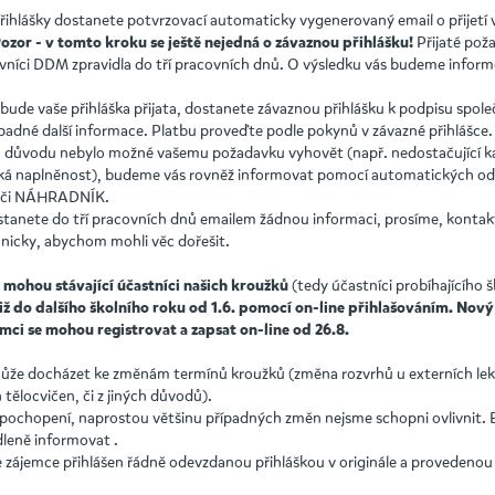
přihlášky dostanete potvrzovací automaticky vygenerovaný email o přijetí
Přijaté pož
ozor
- v tomto kroku se ještě nejedná o závaznou přihlášku!
covníci DDM zpravidla do tří pracovních dnů. O výsledku vás budeme infor
 bude vaše přihláška přijata, dostanete závaznou přihlášku k podpisu spol
ípadné další informace. Platbu proveďte podle pokynů v závazné přihlášce
o důvodu nebylo možné vašemu požadavku vyhovět (např. nedostačující k
zká naplněnost), budeme vás rovněž informovat pomocí automatických o
či NÁHRADNÍK.
ostanete do tří pracovních dnů emailem žádnou informaci, prosíme, kont
onicky, abychom mohli věc dořešit.
(tedy účastníci probíhajícího 
 mohou stávající účastníci našich kroužků
iž do dalšího školního roku
od 1.6.
pomocí on-line přihlašováním.
Nový
mci se mohou registrovat a zapsat on-line od 26.8.
ůže docházet ke změnám termínů kroužků (změna rozvrhů u externích lek
tělocvičen, či z jiných důvodů).
pochopení, naprostou většinu případných změn nejsme schopni ovlivnit.
dleně informovat .
e zájemce přihlášen řádně odevzdanou přihláškou v originále a provedeno