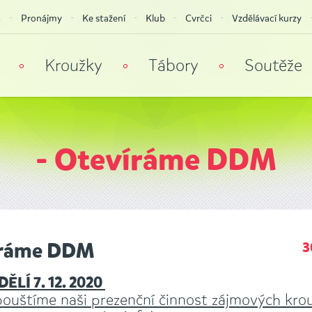
a
Pronájmy
Ke stažení
Klub
Cvrčci
Vzdělávací kurzy
Kroužky
Tábory
Soutěže
- Otevíráme DDM
íráme DDM
3
ĚLÍ 7. 12. 2020
ouštíme naši prezenční činnost zájmových kro