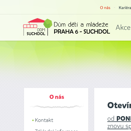
O nás
Kariér
Akce
O nás
Otev
od
POND
Kontakt
znovu sp