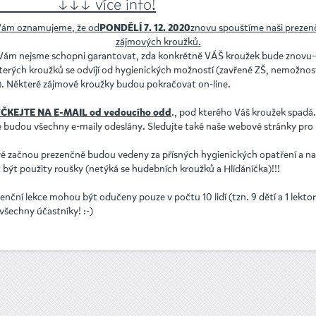
 více info!
 Vám oznamujeme, že od
znovu spouštíme naši prezen
PONDĚLÍ 7. 12. 2020
zájmových kroužků.
i Vám nejsme schopni garantovat, zda konkrétně VÁŠ kroužek bude znovu-
terých kroužků se odvíjí od hygienických možností (zavřené ZŠ, nemožnos
.). Některé zájmové kroužky budou pokračovat on-line.
., pod kterého Váš kroužek spad
ČKEJTE NA E-MAIL od vedoucího odd
 budou všechny e-maily odeslány. Sledujte také naše webové stránky pro
ré začnou prezenčně budou vedeny za přísných hygienických opatření a na
být použity roušky (netýká se hudebních kroužků a Hlídáníčka)!!!
nční lekce mohou být odučeny pouze v počtu 10 lidí (tzn. 9 dětí a 1 lektor
všechny účastníky! :-)