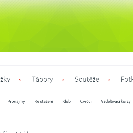
žky
Tábory
Soutěže
Fot
Pronájmy
Ke stažení
Klub
Cvrčci
Vzdělávací kurzy