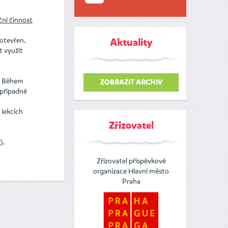
ční činnost
otevřen.
Aktuality
t využít
á. Během
ZOBRAZIT ARCHIV
 případné
 lekcích
Zřizovatel
).
Zřizovatel příspěvkové
organizace Hlavní město
Praha