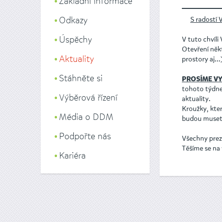
Základní informace
↓↓↓
Odkazy
S radostí
Úspěchy
V tuto chvíl
Otevření něk
Aktuality
prostory aj..
Stáhněte si
PROSÍME VY
tohoto týdne
Výběrová řízení
aktuality.
Kroužky, kte
Média o DDM
budou muset 
Podpořte nás
Všechny preze
Těšíme se na 
Kariéra