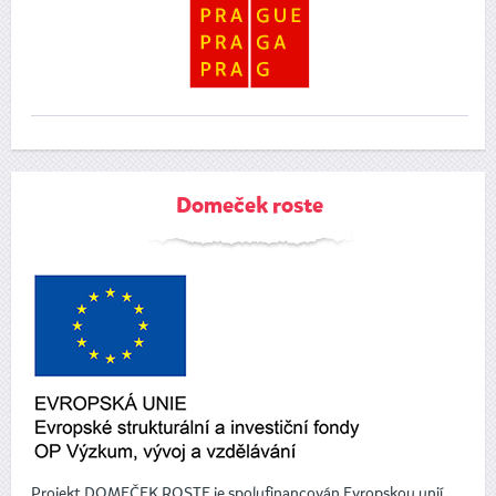
Domeček roste
Projekt DOMEČEK ROSTE je spolufinancován Evropskou unií.