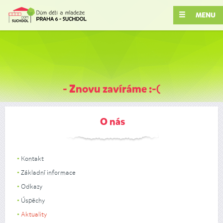
MENU
- Znovu zavíráme :-(
O nás
Kontakt
Základní informace
Odkazy
Úspěchy
Aktuality