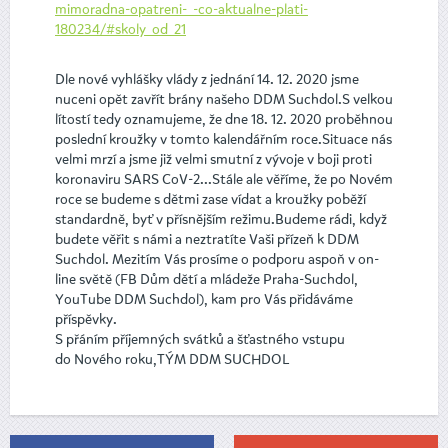
mimoradna-opatreni-_-co-aktualne-plati-
180234/#skoly_od_21
Dle nové vyhlášky vlády z jednání 14. 12. 2020 jsme
nuceni opět zavřít brány našeho DDM Suchdol.S velkou
lítostí tedy oznamujeme, že dne 18. 12. 2020 proběhnou
poslední kroužky v tomto kalendářním roce.Situace nás
velmi mrzí a jsme již velmi smutní z vývoje v boji proti
koronaviru SARS CoV-2...Stále ale věříme, že po Novém
roce se budeme s dětmi zase vídat a kroužky poběží
standardně, byť v přísnějším režimu.Budeme rádi, když
budete věřit s námi a neztratíte Vaši přízeň k DDM
Suchdol. Mezitím Vás prosíme o podporu aspoň v on-
line světě (FB Dům dětí a mládeže Praha-Suchdol,
YouTube DDM Suchdol), kam pro Vás přidáváme
příspěvky.
S přáním příjemných svátků a šťastného vstupu
do Nového roku,TÝM DDM SUCHDOL