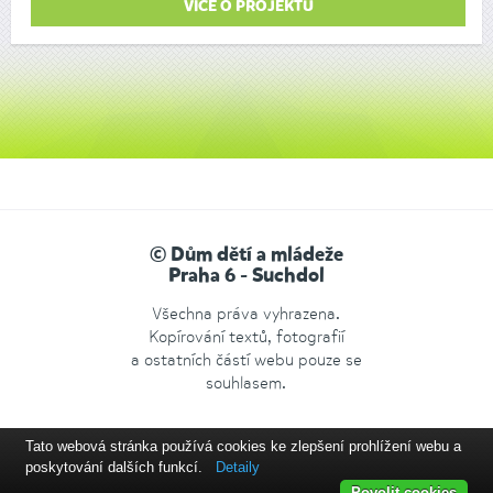
VÍCE O PROJEKTU
© Dům dětí a mládeže
Praha 6 - Suchdol
Všechna práva vyhrazena.
Kopírování textů, fotografií
a ostatních částí webu pouze se
souhlasem.
Tato webová stránka používá cookies ke zlepšení prohlížení webu a
poskytování dalších funkcí.
Detaily
Povolit cookies