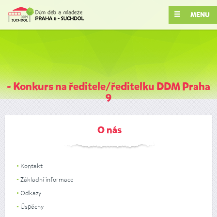
MENU
- Konkurs na ředitele/ředitelku DDM Praha
9
O nás
Kontakt
Základní informace
Odkazy
Úspěchy