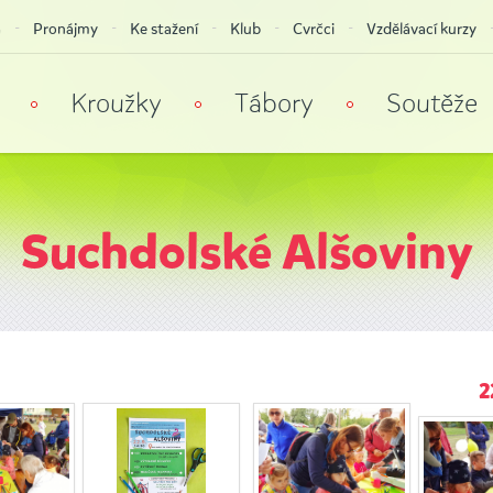
a
Pronájmy
Ke stažení
Klub
Cvrčci
Vzdělávací kurzy
Kroužky
Tábory
Soutěže
Suchdolské Alšoviny
2