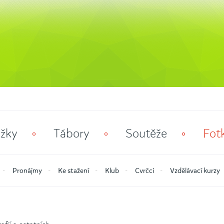
žky
Tábory
Soutěže
Fot
Pronájmy
Ke stažení
Klub
Cvrčci
Vzdělávací kurzy