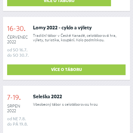
VÍCE O TÁBORU
16-30.
Lomy 2022 - cyklo a výlety
Tradiční tábor v České Kanadě, celotáborová hra,
ČERVENEC
výlety, turistika, koupání. Kolo podmínkou.
2022
od
SO
16.7.
do
SO
30.7.
VÍCE O TÁBORU
7-19.
Seleška 2022
Všeobecný tábor s celotáborovou hrou
SRPEN
2022
od
NE
7.8.
do
PÁ
19.8.