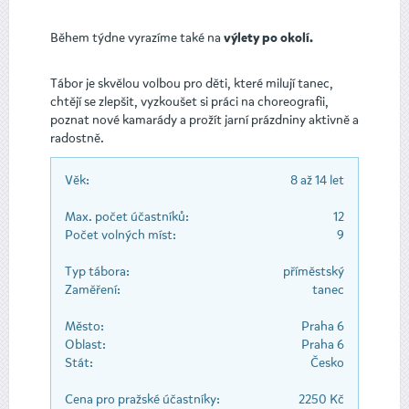
Během týdne vyrazíme také na
výlety po okolí.
Tábor je skvělou volbou pro děti, které milují tanec,
chtějí se zlepšit, vyzkoušet si práci na choreografii,
poznat nové kamarády a prožít jarní prázdniny aktivně a
radostně.
Věk:
8 až 14 let
Max. počet účastníků:
12
Počet volných míst:
9
Typ tábora:
příměstský
Zaměření:
tanec
Město:
Praha 6
Oblast:
Praha 6
Stát:
Česko
Cena pro pražské účastníky:
2250 Kč