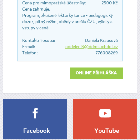
Cena pro mimopražské účastníky:
2500 Kč
Cena zahrnuje:
Program, zkušené lektorky tance - pedagogický
dozor, pitný režim, obědy v areálu ČZU, výlety a
vstupy v ceně.
Kontaktní osoba:
Daniela Krausová
E-mail:
oddeleni3@ddmsuchdol.cz
Telefon:
776008269
ONLINE PŘIHLÁŠKA
Facebook
YouTube