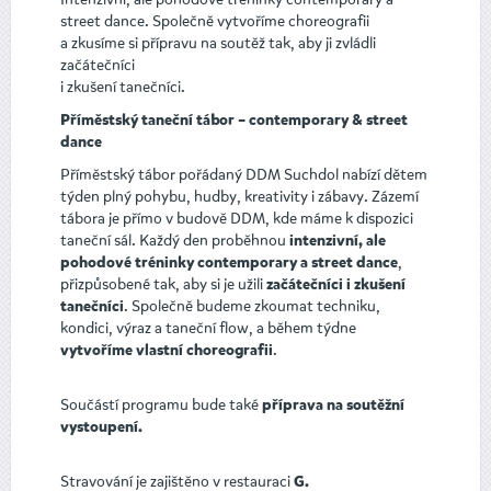
street dance. Společně vytvoříme choreografii
a zkusíme si přípravu na soutěž tak, aby ji zvládli
začátečníci
i zkušení tanečníci.
Příměstský taneční tábor – contemporary & street
dance
Příměstský tábor pořádaný DDM Suchdol nabízí dětem
týden plný pohybu, hudby, kreativity i zábavy. Zázemí
tábora je přímo v budově DDM, kde máme k dispozici
taneční sál. Každý den proběhnou
intenzivní, ale
,
pohodové tréninky contemporary a street dance
přizpůsobené tak, aby si je užili
začátečníci i zkušení
. Společně budeme zkoumat techniku,
tanečníci
kondici, výraz a taneční flow, a během týdne
.
vytvoříme vlastní choreografii
Součástí programu bude také
příprava na soutěžní
vystoupení.
Stravování je zajištěno v restauraci
G.