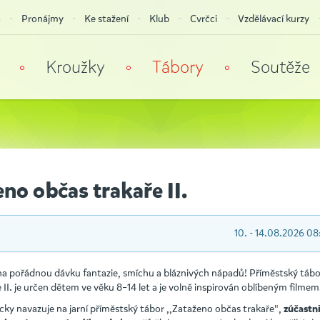
a
Pronájmy
Ke stažení
Klub
Cvrčci
Vzdělávací kurzy
Kroužky
Tábory
Soutěže
no občas trakaře II.
10. - 14.08.2026 08
 na pořádnou dávku fantazie, smíchu a bláznivých nápadů! Příměstský táb
 II. je určen dětem ve věku 8–14 let a je volně inspirován oblíbeným filmem
ky navazuje na jarní příměstský tábor ,,Zataženo občas trakaře",
zúčastni