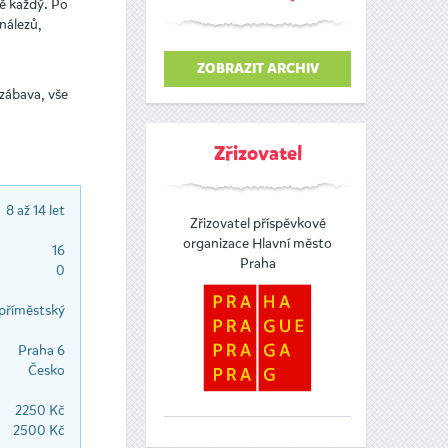
ně každý. Po
nálezů,
ZOBRAZIT ARCHIV
 zábava, vše
Zřizovatel
8 až 14 let
Zřizovatel příspěvkové
organizace Hlavní město
16
Praha
0
příměstský
Praha 6
Česko
2250 Kč
2500 Kč