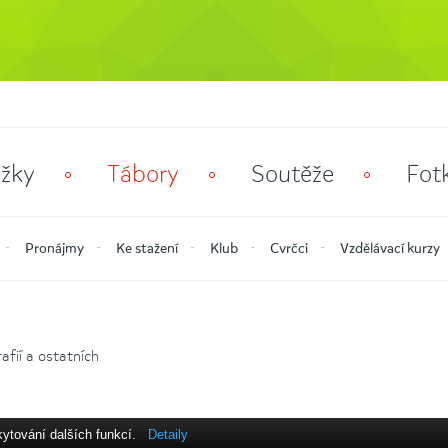
žky
Tábory
Soutěže
Fot
Pronájmy
Ke stažení
Klub
Cvrčci
Vzdělávací kurzy
fií a ostatních
kytování dalších funkcí.
Detaily