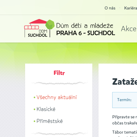
O nás
Kariér
Akce
Filtr
Zataže
Všechny aktuální
Termín:
Klasické
Připravte se
Příměstské
občas trakaře
Tábor tematic