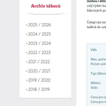
mohou i děti
celý týden bu
Archiv táborů
bláznivých po
Čekají nás te
2025 / 2026
laděné do svě
2024 / 2025
2023 / 2024
Věk:
2022 / 2023
Max. počet
2021 / 2022
Počet voln
2020 / 2021
Typ tábora
2019 / 2020
Město:
Stát:
2018 / 2019
Cena pro p
Cena pro 