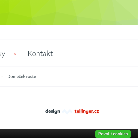
ky
Kontakt
Domeček roste
design
tellinger.cz
Povolit cookies