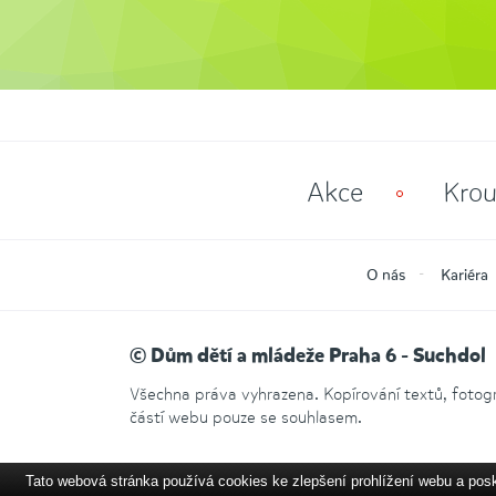
Akce
Krou
O nás
Kariéra
© Dům dětí a mládeže Praha 6 - Suchdol
Všechna práva vyhrazena. Kopírování textů, fotogra
částí webu pouze se souhlasem.
Tato webová stránka používá cookies ke zlepšení prohlížení webu a pos