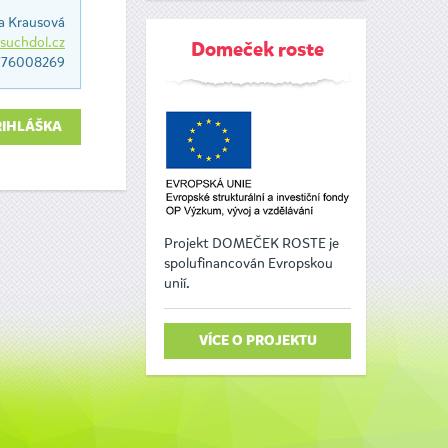
a Krausová
uchdol.cz
Domeček roste
776008269
ŘIHLÁŠKA
Projekt DOMEČEK ROSTE je
spolufinancován Evropskou
unií.
VÍCE O PROJEKTU