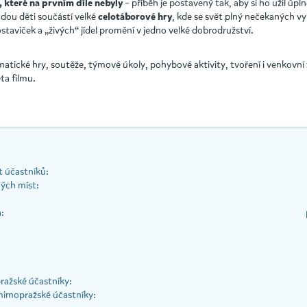
– příběh je postavený tak, aby si ho užil úpl
, které na prvním díle nebyly
dou děti součástí velké
, kde se svět plný nečekaných vy
celotáborové hry
staviček a „živých“ jídel promění v jedno velké dobrodružství.
matické hry, soutěže, týmové úkoly, pohybové aktivity, tvoření i venkovní
ta filmu.
 účastníků:
ých míst:
:
ražské účastníky:
mimopražské účastníky: