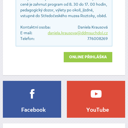
ceně je zahrnut program od 8. 30 do 17. 00 hodin,
pedagogický dozor, výlety po okolí, jízdné,
vstupné do Středočeského muzea Roztoky, oběd.
Kontaktní osoba:
Daniela Krausová
E-mail:
daniela.krausova@ddmsuchdol.cz
Telefon:
776008269
ONLINE PŘIHLÁŠKA
Facebook
YouTube