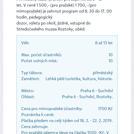
let. V ceně 1 500,- (pro pražské) 1 700,- (pro
mimopražské) je zahrnut program od 8. 30 do 17. 00
hodin, pedagogický
dozor, výlety po okolí, jízdné, vstupné do
Středočeského muzea Roztoky, oběd.
Věk:
8 až 13 let
Max. počet účastníků:
10
Počet volných míst:
10
Typ tábora:
příměstský
Zaměření:
Lehká pěší turistika, kultura, historie.
Město:
Praha 6 - Suchdol
Oblast:
Praha 6 - Suchdol, Roztoky.
Cena pro mimopražské účastníky:
1700 Kč
Poznámka k ceně:
Platba předem na celý týden od 18. 2. - 22. 2. 2019.
Cena zahrnuje:
Pro pražské zájemce sleva na částku 1500,-Kč. V