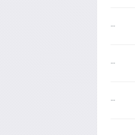
---
---
---