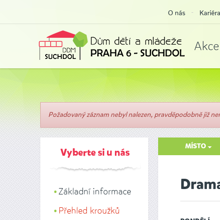
O nás
Kariér
Akce
Požadovaný záznam nebyl nalezen, pravděpodobně již není
MÍSTO
Vyberte si u nás
Drama
Základní informace
Přehled kroužků