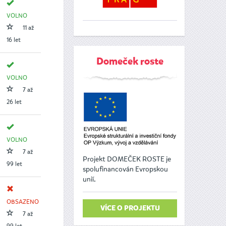
VOLNO
11 až
16 let
Domeček roste
VOLNO
7 až
26 let
VOLNO
7 až
Projekt DOMEČEK ROSTE je
99 let
spolufinancován Evropskou
unií.
OBSAZENO
VÍCE O PROJEKTU
7 až