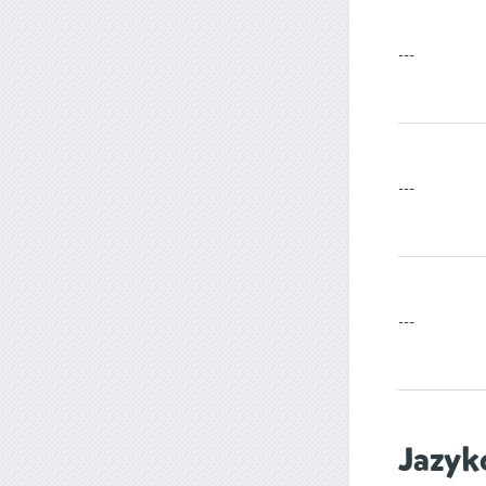
---
---
---
Jazyk