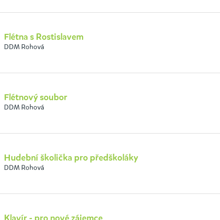
Flétna s Rostislavem
DDM Rohová
Flétnový soubor
DDM Rohová
Hudební školička pro předškoláky
DDM Rohová
Klavír - pro nové zájemce