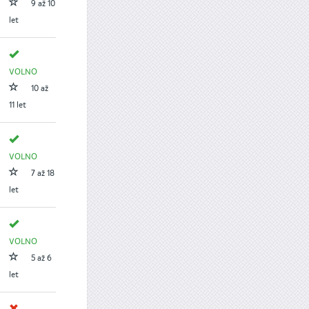
9 až 10
let
VOLNO
10 až
11 let
VOLNO
7 až 18
let
VOLNO
5 až 6
let