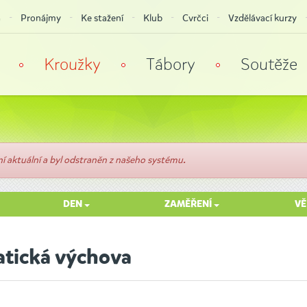
a
Pronájmy
Ke stažení
Klub
Cvrčci
Vzdělávací kurzy
Kroužky
Tábory
Soutěže
 aktuální a byl odstraněn z našeho systému.
DEN
ZAMĚŘENÍ
V
tická výchova