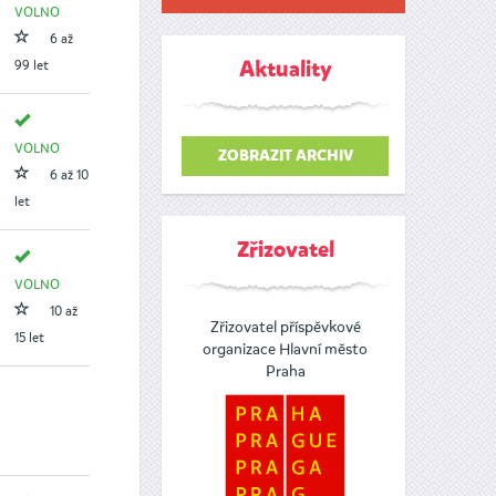
VOLNO
6 až
99 let
Aktuality
VOLNO
ZOBRAZIT ARCHIV
6 až 10
let
Zřizovatel
VOLNO
10 až
Zřizovatel příspěvkové
15 let
organizace Hlavní město
Praha