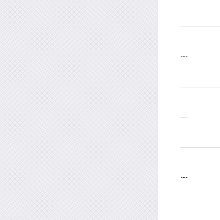
---
---
---