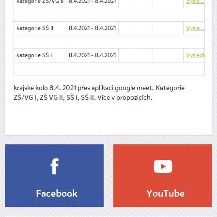
kategorie ZŠ/VG II
8.4.2021 - 8.4.2021
Vysle .. I.pd
kategorie SŠ II
8.4.2021 - 8.4.2021
Vysle .. I.pd
kategorie SŠ I
8.4.2021 - 8.4.2021
VysledkySSI
krajské kolo 8.4. 2021 přes aplikaci google meet. Kategorie
ZŠ/VG I, ZŠ VG II, SŠ I, SŠ II. Více v propozicích.
Facebook
YouTube