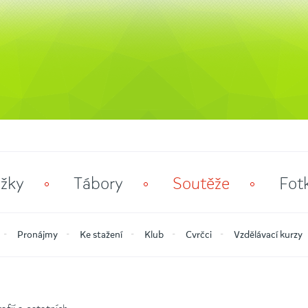
žky
Tábory
Soutěže
Fot
Pronájmy
Ke stažení
Klub
Cvrčci
Vzdělávací kurzy