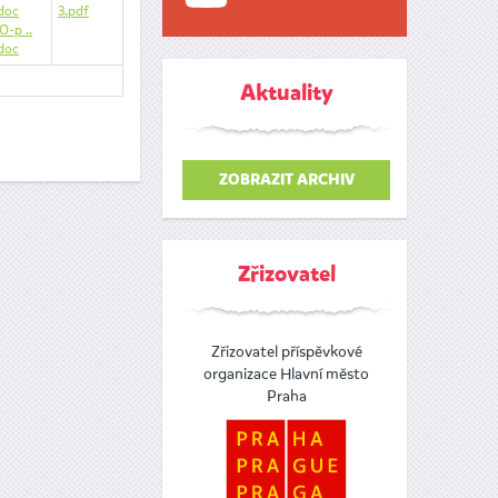
doc
3.pdf
O-p ..
doc
Aktuality
ZOBRAZIT ARCHIV
Zřizovatel
Zřizovatel příspěvkové
organizace Hlavní město
Praha