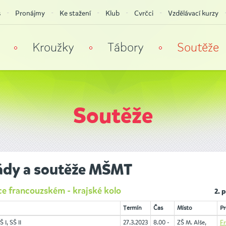
s
Pronájmy
Ke stažení
Klub
Cvrčci
Vzdělávací kurzy
Kroužky
Tábory
Soutěže
Soutěže
dy a soutěže MŠMT
ce francouzském - krajské kolo
2. 
Termín
Čas
Místo
Pr
 I, SŠ II
27.3.2023
8.00 -
ZŠ M. Alše,
Fr