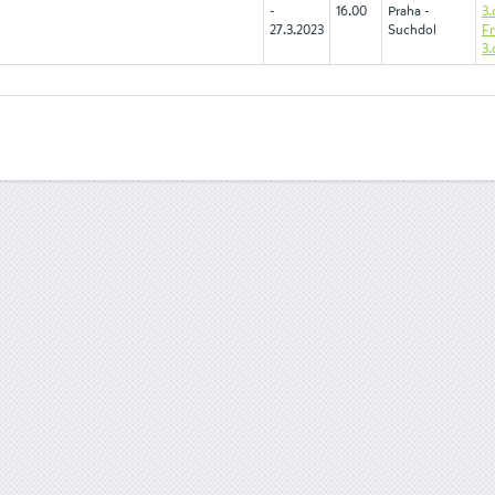
-
16.00
Praha -
3.
27.3.2023
Suchdol
Fr
3.