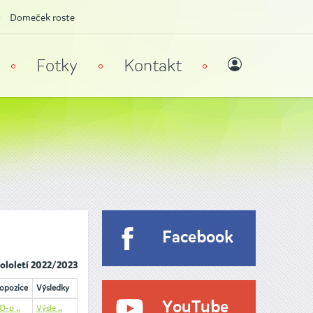
Domeček roste
Fotky
Kontakt
Facebook
pololetí 2022/2023
opozice
Výsledky
YouTube
O-p ..
Výsle ..