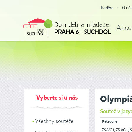
Kariéra
O ná
Akce
Vyberte si u nás
Olympiá
Soutěž v jazy
Všechny soutěže
Kategorie
ZŠ/VG I, ZŠ VG II, SŠ